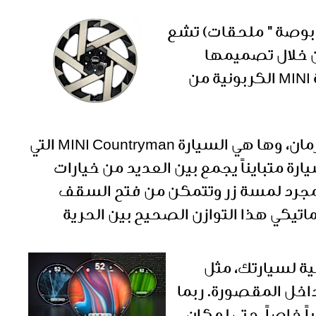
جموعة عجلاتها المعدنية السبائكية الخفيفة مقاس 17 بوصة حتى 20 بوصة (21 بوصة " ملحقات) تشع
أقصى درجاتها. ومن خلال تصميمها
الخفيف الوزن واستخدام الألومنيوم المعاد تدويره، فإنها تساهم في تقليل بصمة MINI الكربونية من
لطالما برزت طُرُز MINI وسط حشود متنوعة من السيارات على مر الزمان، وها هي السيارة MINI Countryman التي
لأسطوري. يأتي سطح السيارة متبايناً يجمع بين العديد من خيارات
ويقترن في تناغم مع تصميم المرتكز C-Pillar الأنيق. مجرد لمسة زر وتتمكن من فتح السقف
اتيكي هذا التوازن الصحيح بين الحرية
يل الوظائف الرئيسية لسيارتك، مثل
 داخل المقصورة. ربما