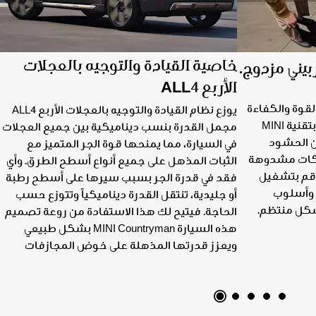
خاصية القيادة والتوجيه بالعجلات
الأربع ALL4
ر لك سيارة MINI Countryman القوة والكفاءة
يوزع نظام القيادة والتوجيه بالعجلات الأربع ALL4
التي تتمتع بها المحركات المزودة بتقنية MINI
مجمل القدرة بنسب ديناميكية بين جميع العجلات
 تبرز بين الحشود
في السيارة، مما يمنحها قوة الجر المتميز مع
حركات مشدوهة
الثبات المذهل على جميع أنواع أسطح الطرق. وأي
 قم بتشغيل
فقد في قدرة الجر بسبب سيرها على أسطح رطبة
 وأسلوب
أو جليدية، تنتقل القدرة ديناميكياً وتتوزع حسب
بشكل منتظم.
الحاجة. فيتيح لك هذا الاستفادة من روعة تصميم
هذه السيارة MINI Countryman بشكل طبيعي
ويعزز قدرتها المذهلة على خوض المجازفات