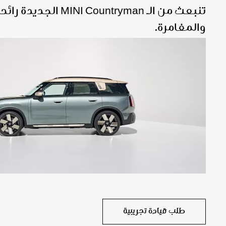
تنبعث من الـ  Countryman
والمغامرة.
تجهيزات سهلة الطي والحمل.
رفع مستوى 
تُعد سيارة MINI Countryman متعددة
سقف ذو مساحة أط
الاستخدامات وأكثر من مجرد سيارة مليئة
بالمميزات عندما يتعلق الأمر باستغلال المساحات.
تتمتع بميزات قي
تتسع السيارة لخمسة أشخاص بالغين ذوي أرجل
طويلة، ويمكن طي المقاعد الخلفية لتوفير
شديد اللمعان و
مساحة إضافية لصندوق الأمتعة أو للأرجل. يمكنك
توفير مساحة أكبر للأرجل أو للأمتعة عن طريق
في الوقت نفسه.
تحريك المقعد الخلفي للخلف أو للأمام بما يصل
إلى 13 سم. مهما كان ما تخطط له، يمكنك تغيير
التصميم بسرعة وسهولة ليناسب احتياجاتك.
طلب قيادة تجريبية