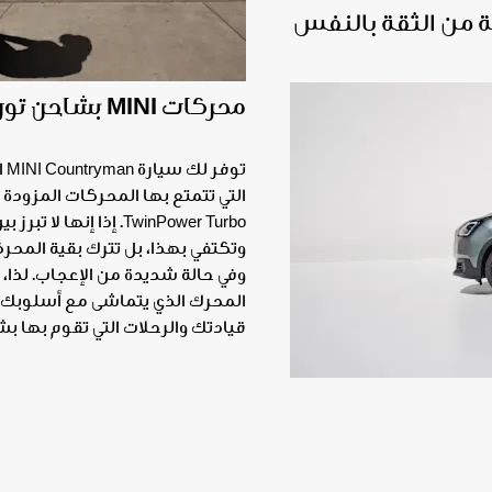
MINI الجديدة رائحة من الثقة بالنفس
السقف.
محركات MINI بشاحن توربيني مزدوج.
ول أيضاً. لديك الآن مساحة
توف
أكبر في الأعلى. أصبحت قضبان السقف MINI الآن
اسية لتسهيل مغامرات القيادة
TwinPower Turbo. إذا إنها لا
بسيارتك MINI Countryman. تأتي باللون الأسود
وتكتفي بهذا، بل تترك بقية الم
تُعد أساس جميع حوامل السقف
وفي حالة شديدة من الإعجاب. لذا،
وصناديق السقف من MINI بينما تبدو بشكل رائع
المحرك الذي يتماشى مع أسلوبك
قيادتك والرحلات التي تقوم بها 