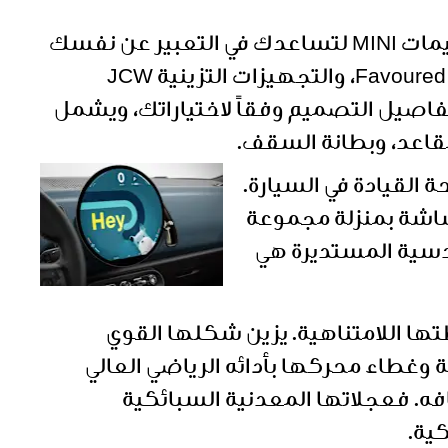
مع أربعة خيارات للتصميم تنتقي من بينها، تجد أننا طورنا تصميمات MINI لتساعدك في التعبير عن نفسك
- التصميم الأساسي Essential، والكلاسيكي Classic، والمفضّل Favoured، والتجهيزات التزينية JCW
فاصيل التصميم وفقاً لاختياراتك، ويشمل
مقاعد، وبطانة السقف.
 للوحة القيادة في السيارة.
الجودة. فهذه الشاشة بمنزلة مجموعة
ندسية المستديرة هي
ي الأنيق وبساطتها اللامتناهية. يزين شكلها القوي
ة وغطاء محركها بأدائه الرياضي العالي
فه. فعجلاتها المعدنية السبائكية
ية.