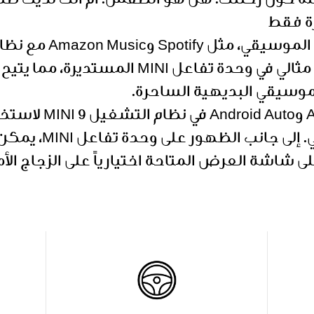
 حول رحلتك. هل هو الطقس. أم أنك لديك طلباً 
ة فقط
لموسيقي البديهية الساحرة.
يتوفر أيضاً pple CarPlay
اللاسلكية بالهاتف الذكي. إل
 شاشة العرض المتاحة اختيارياً على الزجاج الأم