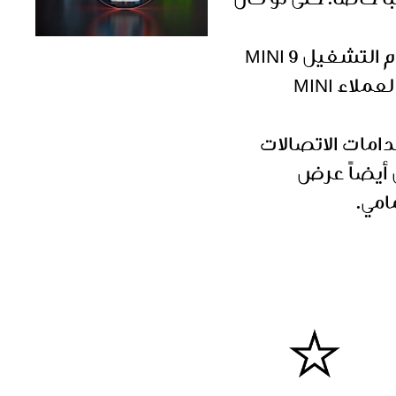
خاصاً. حتى لو كان
تم تكييف تطبيقات البث الموسيقي، مثل Spotify وAmazon Music مع نظام التشغيل MINI 9
بحيث يتم دمجها بشكل مثالي في وحدة تفاعل MINI المستديرة، مما يتيح لعملاء MINI
A وAndroid Auto في نظام التشغيل MINI 9 لاستخدامات الاتصالات
ى جانب الظهور على وحدة تفاعل MINI، يمكن أيضاً عرض
امي.