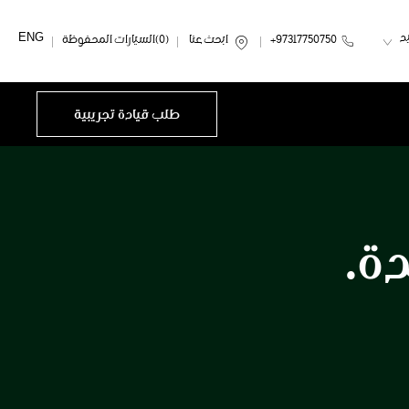
ENG
د
97317750750+
ابحث عنا
0
السيارات المحفوظة
طلب قيادة تجريبية