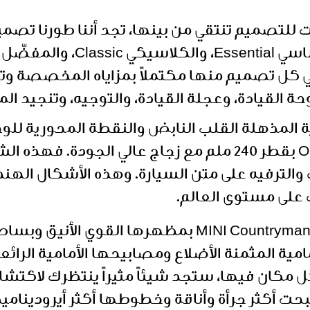
ي كل تصميم منها مكتملاً بمزاياه المخصصة وت
 القيادة، وعجلة القيادة، والتوجيه، وتنجيد ال
 اللمس OLED الدائرية المذهلة القلب النابض والنقطة المحورية
يُضفي استخدام أحدث تقنية OLED بقطر 240 ملم مع زجاج عالي 
والترفيه على متن السيارة. وهذه الأشكال اله
ت على مستوى العالم.
تتميز سيارة MINI Countryman بمظهرها القو
مية المثمنة الأضلاع ومصابيحها الأمامية الرائع
ل مكان فيها، ستجد شيئاً مثيراً ينتظرك لاكتشا
ت أكثر جرأة وأناقة وخطوطها أكثر أيروديناميك