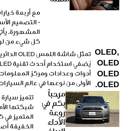
متقنة
المشهورة. يأت
كل شيء من لوحة
OLED,
تمثل شاشة
OLED
OLED
أدوات وعدادات ومركز المعلومات 
الأولى من نوعها في عالم السيارا
OLED.
مرحباً
بكم في
شبكتها الأما
روعة
المتميز في ك
الأداء
الخفيفة أصبح