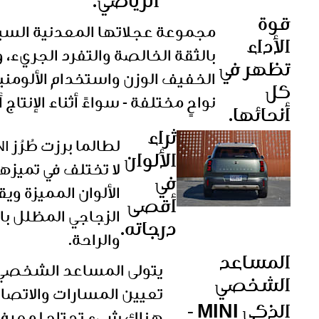
الرياضي.
قوة
الأداء
تظهر في
كل
نواحٍ مختلفة - سواءً أثناء الإنتاج أ
أنحائها.
ثراء
الألوان
في
أقصى
الزجاجي المظلل با
درجاته.
والراحة.
المساعد
الشخصي
تعيين المسارات والاتصالا
الذكي MINI -