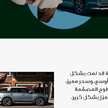
MINI Countryman - الجديدة قد نمت بشكل
وسع، وسحر مميز،
طوح المصمّمة
عزز بشكل كبير.