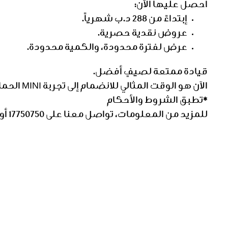
احصل عليها الآن:
إبتداءً من 288 د.ب شهرياً.
عروض نقدية حصرية.
عرض لفترة محدودة، والكمية محدودة.
قيادة ممتعة لصيفٍ أفضل.
الآن هو الوقت المثالي للانضمام إلى تجربة MINI الحماسية، مع أدائها المثير وتصميمها الأيقوني.
*تطبق الشروط والأحكام
للمزيد من المعلومات، تواصل معنا على 17750750 أو املأ الاستمارة.