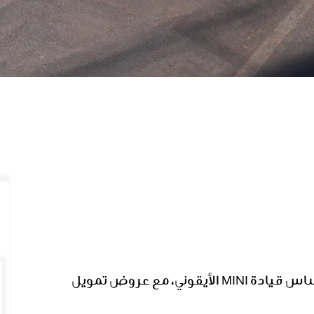
من قيادة المدينة إلى مغامرات الطرق، استمتع بإحساس قيادة MINI الأيقوني، مع عروض تمويل