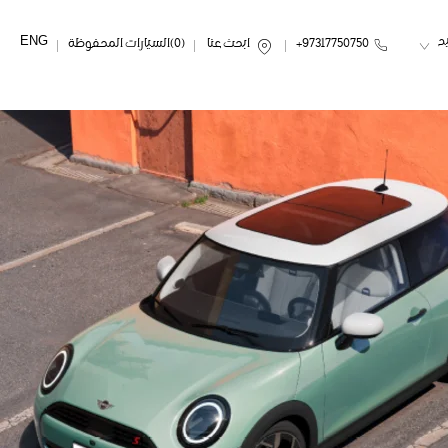
ENG
د
97317750750+
ابحث عنا
0
السيارات المحفوظة